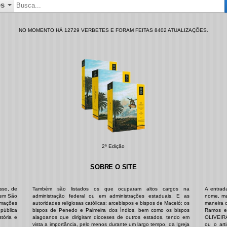
s
NO MOMENTO HÁ 12729 VERBETES E FORAM FEITAS 8402 ATUALIZAÇÕES.
2ª Edição
SOBRE O SITE
sso, de
Também são listados os que ocuparam altos cargos na
A entrad
o em São
administração federal ou em administrações estaduais. E as
nome, ma
rmações
autoridades religiosas católicas: arcebispos e bispos de Maceió; os
maneira c
 pública
bispos de Penedo e Palmeira dos Índios, bem como os bispos
Ramos e
stória e
alagoanos que dirigiram dioceses de outros estados, tendo em
OLIVEIRA
vista a importância, pelo menos durante um largo tempo, da Igreja
ou o art