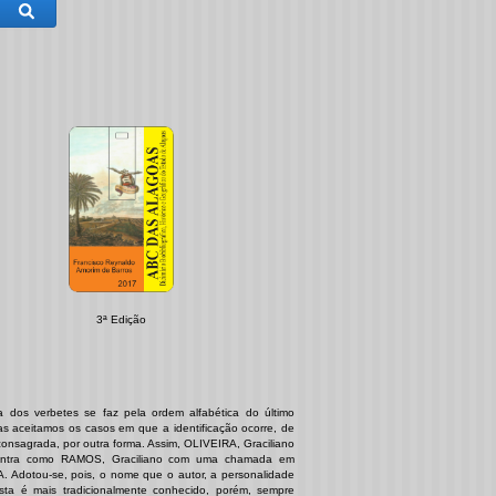
Pesquisa
3ª Edição
a dos verbetes se faz pela ordem alfabética do último
s aceitamos os casos em que a identificação ocorre, de
onsagrada, por outra forma. Assim, OLIVEIRA, Graciliano
ntra como RAMOS, Graciliano com uma chamada em
. Adotou-se, pois, o nome que o autor, a personalidade
ista é mais tradicionalmente conhecido, porém, sempre