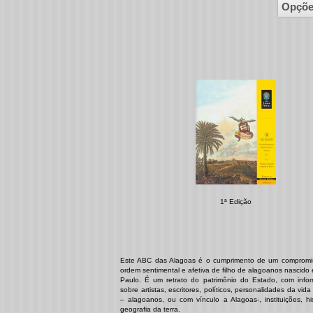
Opçõe
1ª Edição
Este ABC das Alagoas é o cumprimento de um compromi
ordem sentimental e afetiva de filho de alagoanos nascid
Paulo. É um retrato do patrimônio do Estado, com info
sobre artistas, escritores, políticos, personalidades da vida
– alagoanos, ou com vínculo a Alagoas-, instituições, hi
geografia da terra.